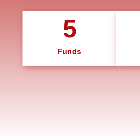
5
Funds