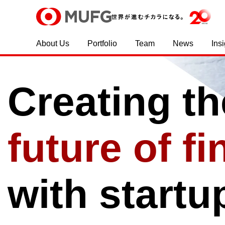
About Us
Portfolio
Team
News
Ins
Creating th
future of f
with startu