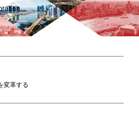
oration
V
する