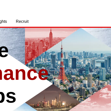
ights
Recruit
e
inance
ps