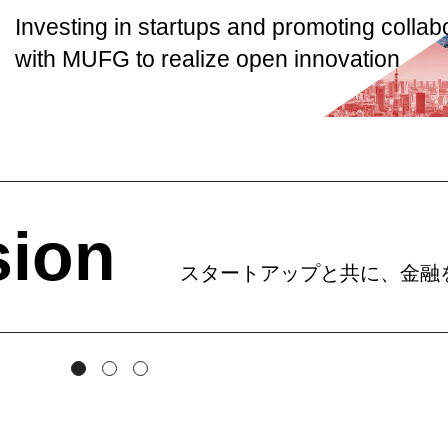
Investing in startups and promoting
collab
with MUFG to realize
open innovation
on
スタートアップと共に、金融を変革