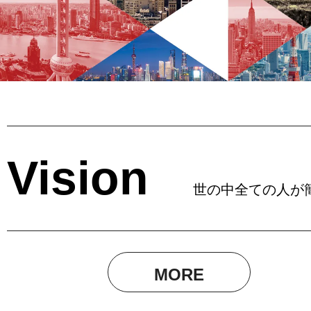
ision
世の中全ての人が簡単に
MORE