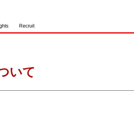
ights
Recruit
について