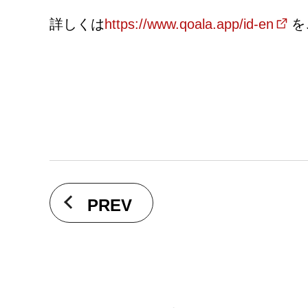
詳しくは
https://www.qoala.app/id-en
を
PREV