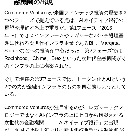
融機関の出現
Commerce Venturesが米国フィンテック投資の歴史を3
つのフェーズで捉えている点は、AIネイティブ銀行の
展望を理解する上で重要だ。第1フェーズ（2013
年〜）ではメインフレームやレガシーなバッチ処理基
盤に代わる次世代インフラ企業であるBill、Marqeta、
Socureなどへの投資が中心だった。第2フェーズでは
Robinhood、Chime、Brexといった次世代金融機関がそ
のインフラの上に構築された。
そして現在の第3フェーズでは、トークン化とAIという
2つの力が金融インフラそのものを再定義しようとして
いる。
Commerce Venturesが注目するのが、レガシーテクノ
ロジーではなくAIインフラの上にゼロから構築される
次世代の金融機関——「AIネイティブ銀行」の出現
だ。米国では数十年ぶりに新規銀行免許の規制緩和が