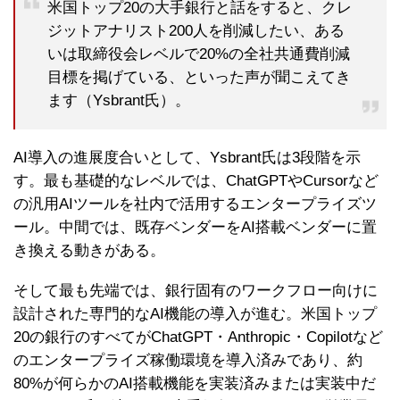
米国トップ20の大手銀行と話をすると、クレ
ジットアナリスト200人を削減したい、ある
いは取締役会レベルで20%の全社共通費削減
目標を掲げている、といった声が聞こえてき
ます（Ysbrant氏）。
AI導入の進展度合いとして、Ysbrant氏は3段階を示
す。最も基礎的なレベルでは、ChatGPTやCursorなど
の汎用AIツールを社内で活用するエンタープライズツ
ール。中間では、既存ベンダーをAI搭載ベンダーに置
き換える動きがある。
そして最も先端では、銀行固有のワークフロー向けに
設計された専門的なAI機能の導入が進む。米国トップ
20の銀行のすべてがChatGPT・Anthropic・Copilotなど
のエンタープライズ稼働環境を導入済みであり、約
80%が何らかのAI搭載機能を実装済みまたは実装中だ