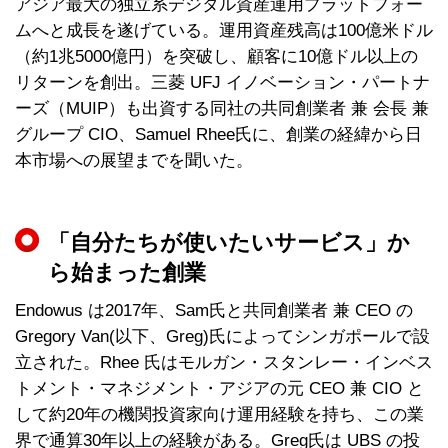
アジア最大の独立系デジタル資産運用プラットフォー
ムへと成長を遂げている。運用資産残高は100億米ドル
（約1兆5000億円）を突破し、顧客に10億ドル以上の
リターンを創出。三菱 UFJ イノベーション・パートナ
ーズ（MUIP）も出資する同社の共同創業者 兼 会長 兼
グループ CIO、Samuel Rhee氏に、創業の経緯から日
本市場への展望までを聞いた。
「自分たちが使いたいサービス」か
ら始まった創業
Endowus は2017年、Sam氏と共同創業者 兼 CEO の
Gregory Van(以下、Greg)氏によってシンガポールで設
立された。Rhee 氏はモルガン・スタンレー・インベス
トメント・マネジメント・アジアの元 CEO 兼 CIO と
して約20年の機関投資家向け運用経験を持ち、この業
界で通算30年以上の経験がある。Greg氏は UBS の投