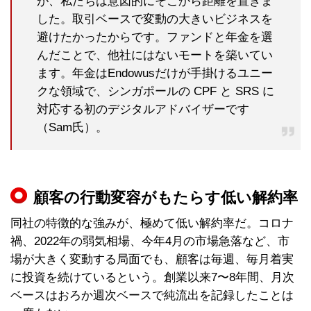
が、私たちは意図的にそこから距離を置きま
した。取引ベースで変動の大きいビジネスを
避けたかったからです。ファンドと年金を選
んだことで、他社にはないモートを築いてい
ます。年金はEndowusだけが手掛けるユニー
クな領域で、シンガポールの CPF と SRS に
対応する初のデジタルアドバイザーです
（Sam氏）。
顧客の行動変容がもたらす低い解約率
同社の特徴的な強みが、極めて低い解約率だ。コロナ
禍、2022年の弱気相場、今年4月の市場急落など、市
場が大きく変動する局面でも、顧客は毎週、毎月着実
に投資を続けているという。創業以来7〜8年間、月次
ベースはおろか週次ベースで純流出を記録したことは